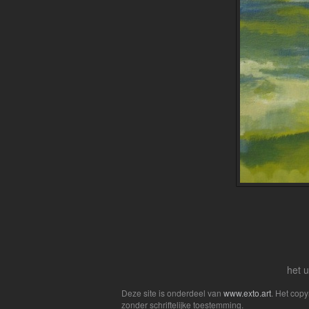
het u
Deze site is onderdeel van
www.exto.art
. Het cop
zonder schriftelijke toestemming.