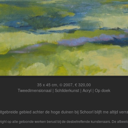
35 x 45 cm, © 2007, € 320,00
Tweedimensionaal | Schilderkunst | Acryl | Op doek
itgebreide gebied achter de hoge duinen bij Schoorl blijft me altijd ver
yright op alle getoonde werken berust bij de desbetreffende kunstenaars. De afbe