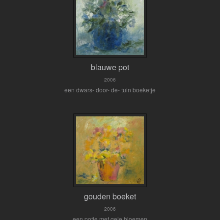
blauwe pot
2006
een dwars- door- de- tuin boeketje
gouden boeket
2006
een potje met gele bloemen