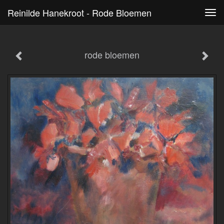
Reinilde Hanekroot - Rode Bloemen
Tog
navi
rode bloemen